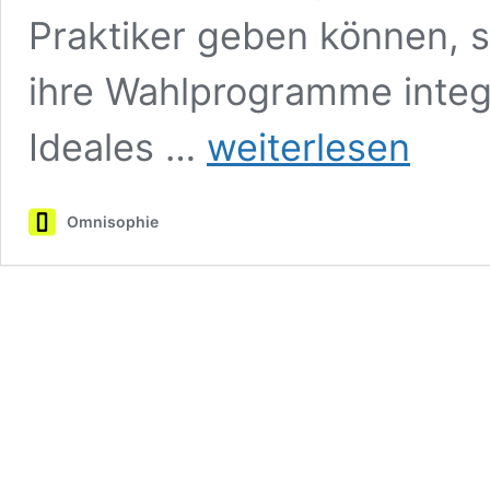
Praktiker geben können, s
ihre Wahlprogramme inte
DD325:
Ideales …
weiterlesen
Brick
In
The
Omnisophie
Shit
Wall
–
Mist
in
Germany
(August
2018)