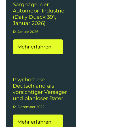
Sargnägel der
Automobil-Industrie
(Daily Dueck 391,
Januar 2026)
12. Januar 2026
Mehr erfahren
Psychothese:
Deutschland als
vorsichtiger Versager
und planloser Rater
12. Dezember 2022
Mehr erfahren