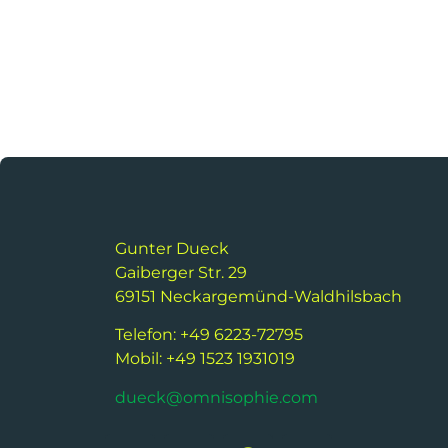
Gunter Dueck
Gaiberger Str. 29
69151 Neckargemünd-Waldhilsbach
Telefon: +49 6223-72795
Mobil: +49 1523 1931019
dueck@omnisophie.com