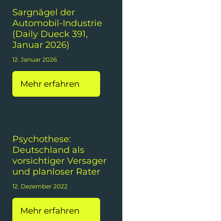
Sargnägel der
Automobil-Industrie
(Daily Dueck 391,
Januar 2026)
12. Januar 2026
Mehr erfahren
Psychothese:
Deutschland als
vorsichtiger Versager
und planloser Rater
12. Dezember 2022
Mehr erfahren