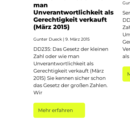
Gun
man
Unverantwortlichkeit als
Ser
Gerechtigkeit verkauft
DD
(März 2015)
Za
Unv
Gunter Dueck
9. März 2015
Ger
DD235: Das Gesetz der kleinen
Ve
Zahl oder wie man
als
Unverantwortlichkeit als
Gerechtigkeit verkauft (März
M
2015) Sie kennen sicher schon
das Gesetz der großen Zahlen.
Wir
Mehr erfahren