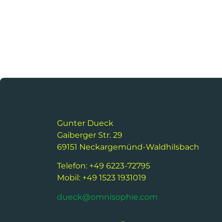
Gunter Dueck
Gaiberger Str. 29
69151 Neckargemünd-Waldhilsbach
Telefon: +49 6223-72795
Mobil: +49 1523 1931019
dueck@omnisophie.com