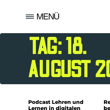
MENÜ
TAG: 18.
AUGUST 2
Podcast Lehren und
Re
Lernen in digitalen
b