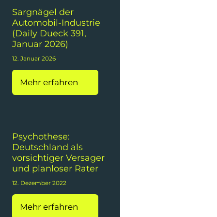
Sargnägel der
Automobil-Industrie
(Daily Dueck 391,
Januar 2026)
12. Januar 2026
Mehr erfahren
Psychothese:
Deutschland als
vorsichtiger Versager
und planloser Rater
12. Dezember 2022
Mehr erfahren