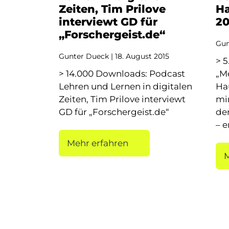
Zeiten, Tim Prilove
Ha
interviewt GD für
20
„Forschergeist.de“
Gun
Gunter Dueck
18. August 2015
> 
> 14.000 Downloads: Podcast
„M
Lehren und Lernen in digitalen
Ha
Zeiten, Tim Prilove interviewt
mir
GD für „Forschergeist.de“
de
– e
Mehr erfahren
M