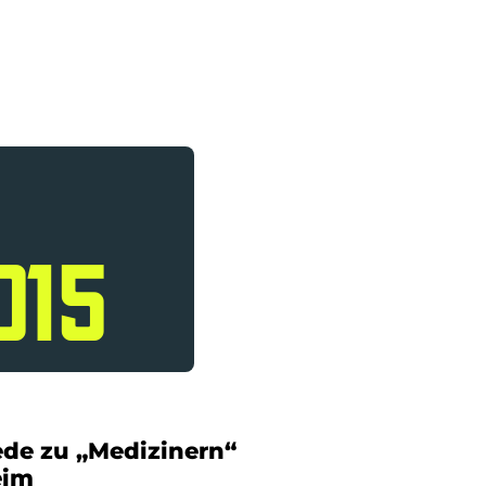
015
de zu „Medizinern“
eim