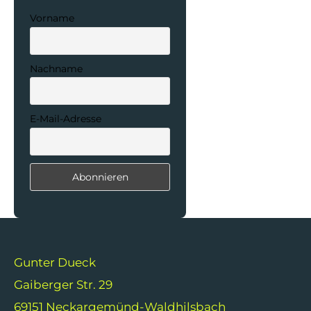
Vorname
Nachname
E-Mail-Adresse
Gunter Dueck
Gaiberger Str. 29
69151 Neckargemünd-Waldhilsbach