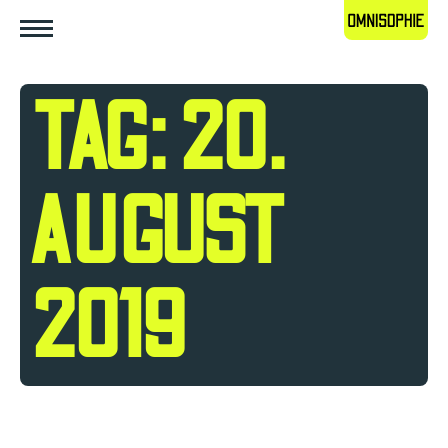
TAG: 20.
AUGUST
2019