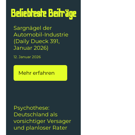
Beliebteste Beiträge
Sargnägel der
Automobil-Industrie
(Daily Dueck 391,
Januar 2026)
12. Januar 2026
Mehr erfahren
Psychothese:
Deutschland als
vorsichtiger Versager
und planloser Rater