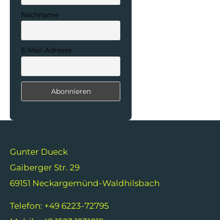
Nachname
E-Mail-Adresse
Gunter Dueck
Gaiberger Str. 29
69151 Neckargemünd-Waldhilsbach
Telefon: +49 6223-72795