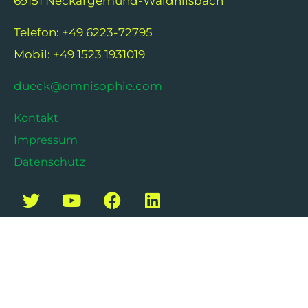
69151 Neckargemünd-Waldhilsbach
Telefon: +49 6223-72795
Mobil: +49 1523 1931019
dueck@omnisophie.com
Kontakt
Impressum
Datenschutz