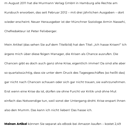
m August 2011 hat die Murmann Verlag GmbH in Hamburg alle Rechte am
Kursbuch erworben, das seit Februar 2012 – mit drei jährlichen Ausgaben – dort
wieder erscheint. Neuer Herausgeber ist der Münchner Soziologe Armin Nassehi,
Chefredakteur ist Peter Felixberger.
Mein Artikel (das sehen Sie auf dem Titelbild) hat den Titel: „Ich hasse Krisen!“ Ich
ärgere mich über diese feigen Manager, die Krisen als Chance ausrufen. Die
Chancen gibt es doch auch ganz ohne Krise, eigentlich immer! Da sind alle aber
so quartalssüchtig, dass sie unter dem Druck des Tagesgeschäftes (so heißt das)
gar nicht nach Chancen schauen oder sich gar nicht trauen, sie wahrzunehmen.
Erst wenn eine Krise da ist, dürfen sie ohne Furcht vor Kritik und ohne Mut
einfach das Notwendige tun, weil sonst der Untergang droht. Krise erspart ihnen
also den Mumm. Das kann ich nicht lieben! Das hasse ich.
Meinen Artikel
können Sie separat als eBook bei Amazon kaufen – kostet 2,49