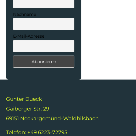
Nachname
E-Mail-Adresse
Gunter Dueck
Gaiberger Str. 29
69151 Neckargemünd-Waldhilsbach
Telefon: +49 6223-72795