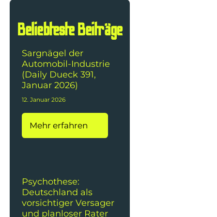
Beliebteste Beiträge
Sargnägel der
Automobil-Industrie
(Daily Dueck 391,
Januar 2026)
12. Januar 2026
Mehr erfahren
Psychothese:
Deutschland als
vorsichtiger Versager
und planloser Rater