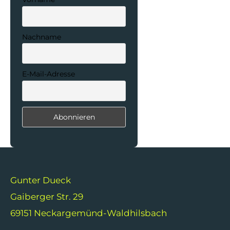
Nachname
E-Mail-Adresse
Gunter Dueck
Gaiberger Str. 29
69151 Neckargemünd-Waldhilsbach