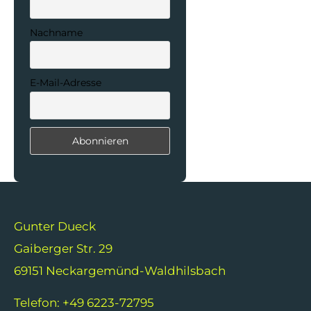
Nachname
E-Mail-Adresse
Gunter Dueck
Gaiberger Str. 29
69151 Neckargemünd-Waldhilsbach
Telefon: +49 6223-72795