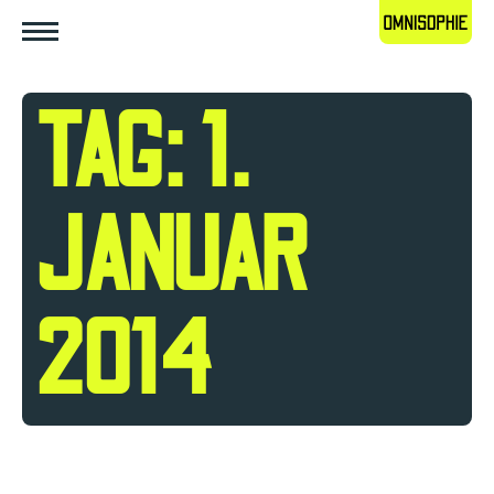
TAG: 1.
JANUAR
2014