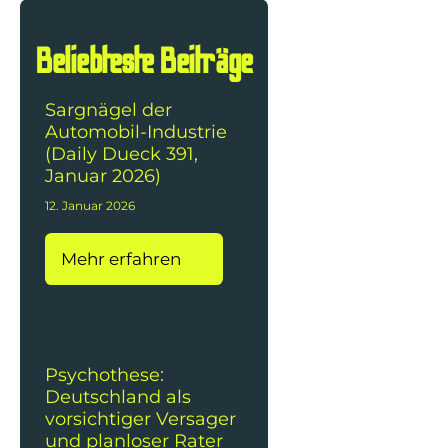
Beliebteste Beiträge
Sargnägel der
Automobil-Industrie
(Daily Dueck 391,
Januar 2026)
12. Januar 2026
Mehr erfahren
Psychothese:
Deutschland als
vorsichtiger Versager
und planloser Rater