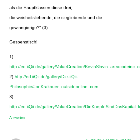
als die Hauptklassen diese drei,
die weisheitsliebende, die siegliebende und die
gewinngierige?“ (3)
Gespenstisch!
1)
http://ed.iiQii.de/gallery/ValueCreation/KevinSlavin_areacodeinc_
2)
http://ed.iiQii.de/gallery/Die-iiQii-
Philosophie/JonKrakauer_outsideonline_com
3)
http://ed.iiQii.de/gallery/ValueCreation/DieKoepfeSindDasKapital_
Antworten