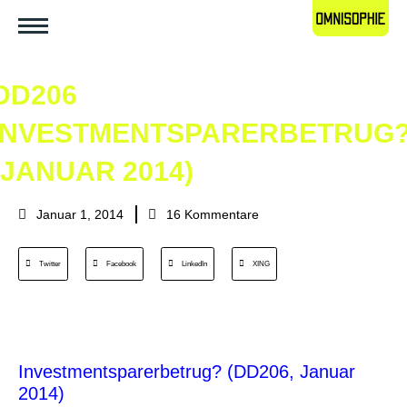
DD206
INVESTMENTSPARERBETRUG
(JANUAR 2014)
Januar 1, 2014
16 Kommentare
Twitter
Facebook
LinkedIn
XING
Investmentsparerbetrug? (DD206, Januar
2014)