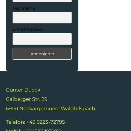
Nachname
E-Mail-Adresse
Gunter Dueck
Gaiberger Str. 29
69151 Neckargemünd-Waldhilsbach
Telefon: +49 6223-72795