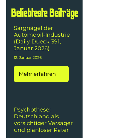
Beliebteste Beiträge
Sargnägel der
Automobil-Industrie
(Daily Dueck 391,
Januar 2026)
12. Januar 2026
Mehr erfahren
Psychothese:
Deutschland als
vorsichtiger Versager
und planloser Rater