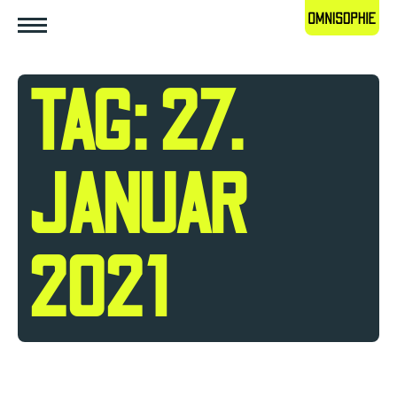
TAG: 27.
JANUAR
2021