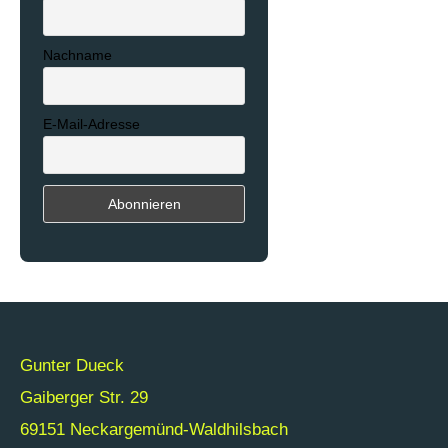
Nachname
E-Mail-Adresse
Gunter Dueck
Gaiberger Str. 29
69151 Neckargemünd-Waldhilsbach