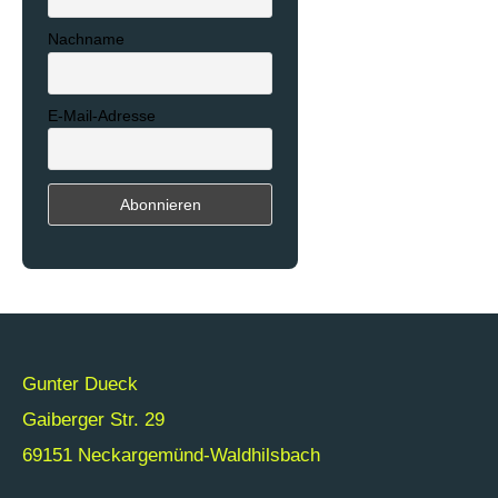
Nachname
E-Mail-Adresse
Gunter Dueck
Gaiberger Str. 29
69151 Neckargemünd-Waldhilsbach