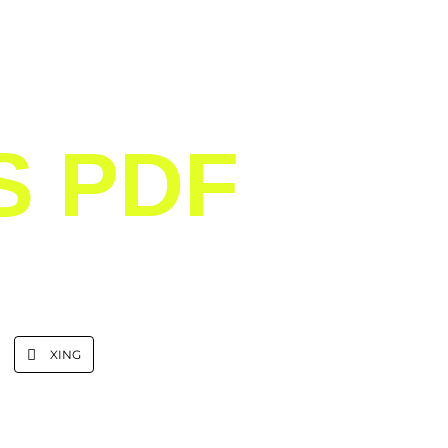
S PDF
XING