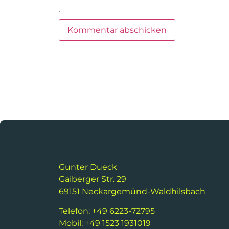
Gunter Dueck
Gaiberger Str. 29
69151 Neckargemünd-Waldhilsbach
Telefon: +49 6223-72795
Mobil: +49 1523 1931019