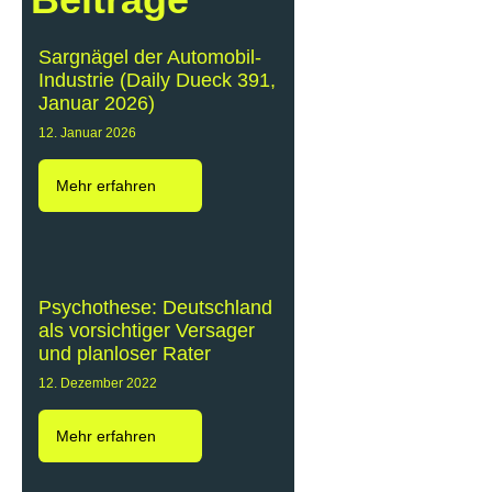
Sargnägel der Automobil-
Industrie (Daily Dueck 391,
Januar 2026)
12. Januar 2026
Mehr erfahren
Psychothese: Deutschland
als vorsichtiger Versager
und planloser Rater
12. Dezember 2022
Mehr erfahren