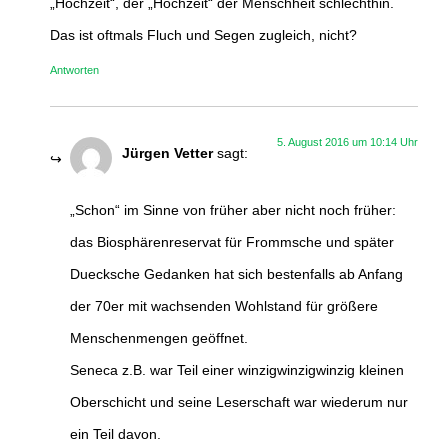
„Hochzeit“, der „Hochzeit“ der Menschheit schlechthin.
Das ist oftmals Fluch und Segen zugleich, nicht?
Antworten
5. August 2016 um 10:14 Uhr
Jürgen Vetter
sagt:
„Schon“ im Sinne von früher aber nicht noch früher:
das Biosphärenreservat für Frommsche und später
Duecksche Gedanken hat sich bestenfalls ab Anfang
der 70er mit wachsenden Wohlstand für größere
Menschenmengen geöffnet.
Seneca z.B. war Teil einer winzigwinzigwinzig kleinen
Oberschicht und seine Leserschaft war wiederum nur
ein Teil davon.