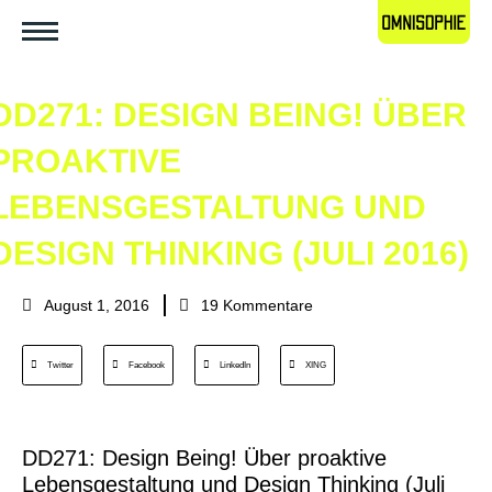
DD271: DESIGN BEING! ÜBER
PROAKTIVE
LEBENSGESTALTUNG UND
DESIGN THINKING (JULI 2016)
August 1, 2016
19 Kommentare
Twitter
Facebook
LinkedIn
XING
DD271: Design Being! Über proaktive
Lebensgestaltung und Design Thinking (Juli