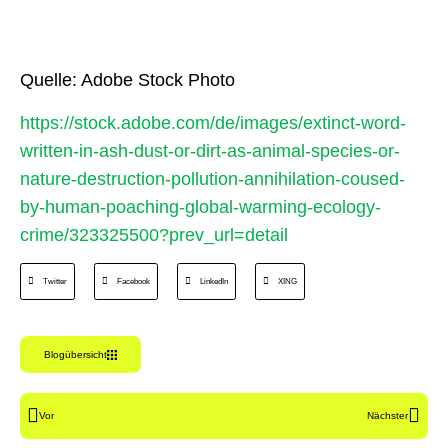
Quelle: Adobe Stock Photo
https://stock.adobe.com/de/images/extinct-word-
written-in-ash-dust-or-dirt-as-animal-species-or-
nature-destruction-pollution-annihilation-coused-
by-human-poaching-global-warming-ecology-
crime/323325500?prev_url=detail
Twitter
Facebook
LinkedIn
XING
Blogübersicht
Vor
Nächster