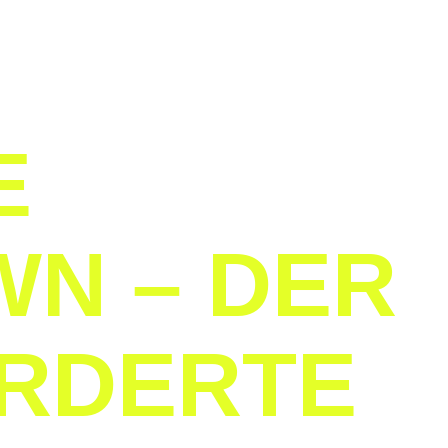
E
N – DER
RDERTE