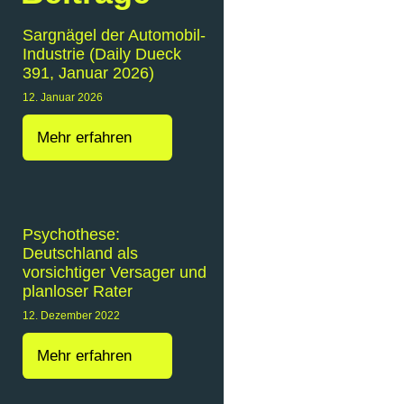
Sargnägel der Automobil-
Industrie (Daily Dueck
391, Januar 2026)
12. Januar 2026
Mehr erfahren
Psychothese:
Deutschland als
vorsichtiger Versager und
planloser Rater
12. Dezember 2022
Mehr erfahren