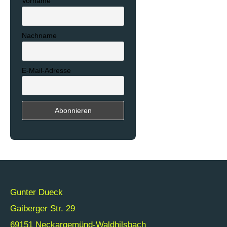
Vorname
Nachname
E-Mail-Adresse
Gunter Dueck
Gaiberger Str. 29
69151 Neckargemünd-Waldhilsbach