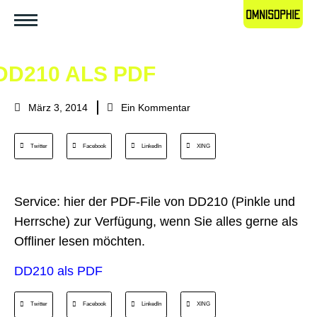
DD210 ALS PDF
März 3, 2014
Ein Kommentar
Twitter
Facebook
LinkedIn
XING
Service: hier der PDF-File von DD210 (Pinkle und
Herrsche) zur Verfügung, wenn Sie alles gerne als
Offliner lesen möchten.
DD210 als PDF
Twitter
Facebook
LinkedIn
XING