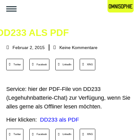
DD233 ALS PDF
Februar 2, 2015
Keine Kommentare
Twitter
Facebook
LinkedIn
XING
Service: hier der PDF-File von DD233
(Legehuhnbatterie-Chat) zur Verfügung, wenn Sie
alles gerne als Offliner lesen möchten.
Hier klicken:
DD233 als PDF
Twitter
Facebook
LinkedIn
XING