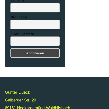
Vorname
Nachname
E-Mail-Adresse
Gunter Dueck
Gaiberger Str. 29
69151 Neckargemünd-Waldhilsbach