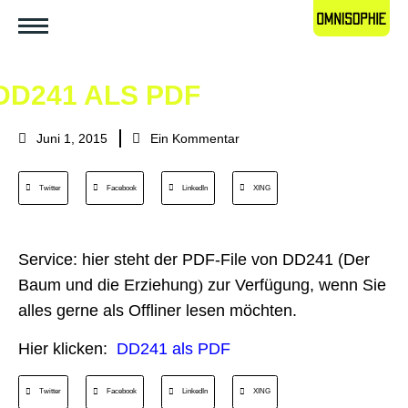
DD241 ALS PDF
Juni 1, 2015
Ein Kommentar
Twitter
Facebook
LinkedIn
XING
Service: hier steht der PDF-File von DD241 (Der
Baum und die Erziehung
)
zur Verfügung, wenn Sie
alles gerne als Offliner lesen möchten.
Hier klicken:
DD241 als PDF
Twitter
Facebook
LinkedIn
XING