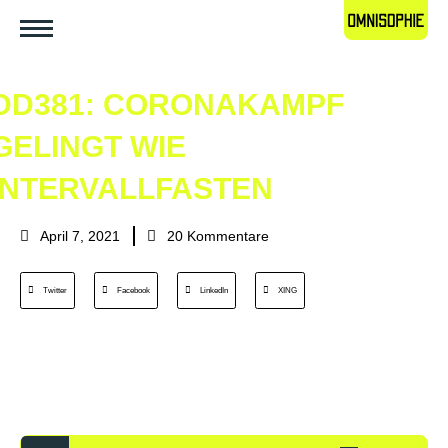
DD381: CORONAKAMPF
GELINGT WIE
INTERVALLFASTEN
April 7, 2021
20 Kommentare
Twitter
Facebook
LinkedIn
XING